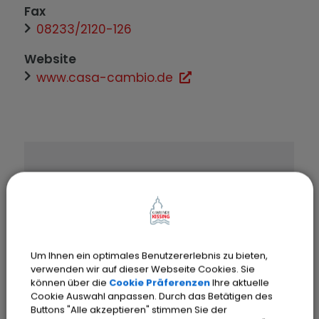
Fax
08233/2120-126
Website
www.casa-cambio.de
OpenStreetMap wird
Um Ihnen ein optimales Benutzererlebnis zu bieten,
verwenden wir auf dieser Webseite Cookies. Sie
derzeit nicht angezeigt
können über die
Cookie Präferenzen
Ihre aktuelle
Cookie Auswahl anpassen. Durch das Betätigen des
Buttons "Alle akzeptieren" stimmen Sie der
Bitte aktivieren Sie "OpenStreetMap"