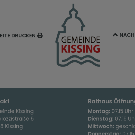
NACH
EITE DRUCKEN
akt
Rathaus Öffnun
inde Kissing
Montag:
07.15 Uhr 
lozzistraße 5
Dienstag:
07.15 Uhr
8 Kissing
Mittwoch:
geschl
Donnerstag:
07.15