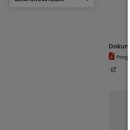
Dokum
Prog