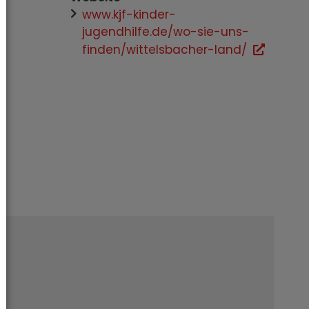
www.kjf-kinder-
jugendhilfe.de/wo-sie-uns-
finden/wittelsbacher-land/