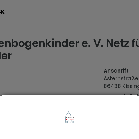
CK
nbogenkinder e. V. Netz f
der
Anschrift
Asternstraß
86438
Kissin
Kontaktin
onen
E-Mail
info@rege
nder-kissi