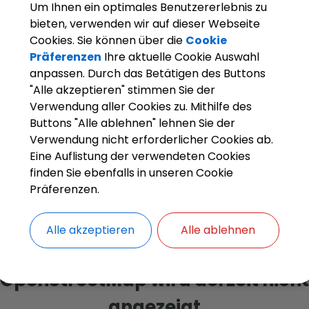
Um Ihnen ein optimales Benutzererlebnis zu
Telefon
bieten, verwenden wir auf dieser Webseite
08233/607
Cookies. Sie können über die
Cookie
Präferenzen
Ihre aktuelle Cookie Auswahl
Website
Kinderkrippe:
Sabine Müller
anpassen. Durch das Betätigen des Buttons
www.regen
Kindergarten:
Denise Westermair
"Alle akzeptieren" stimmen Sie der
nder-kissi
Hort:
Heike Lang
Verwendung aller Cookies zu. Mithilfe des
Buttons "Alle ablehnen" lehnen Sie der
Verwendung nicht erforderlicher Cookies ab.
Eine Auflistung der verwendeten Cookies
finden Sie ebenfalls in unseren Cookie
Präferenzen.
Alle akzeptieren
Alle ablehnen
OpenStreetMap wird derzeit nicht
angezeigt