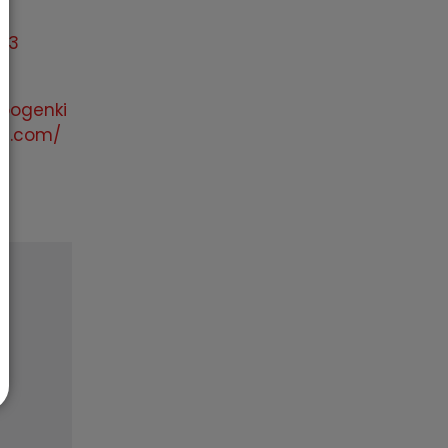
93
bogenki
ng.com/