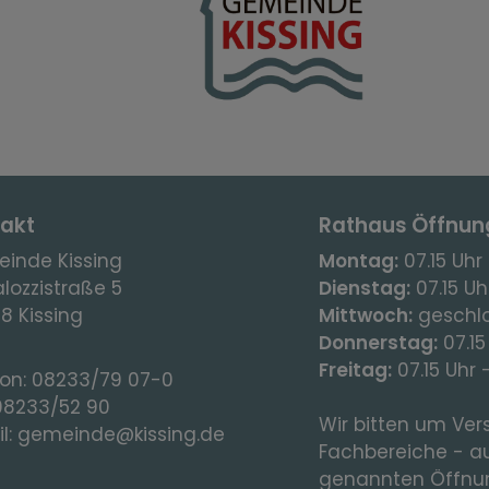
akt
Rathaus Öffnun
inde Kissing
Montag:
07.15 Uhr 
lozzistraße 5
Dienstag:
07.15 Uhr
8 Kissing
Mittwoch:
geschl
Donnerstag:
07.15
Freitag:
07.15 Uhr 
fon:
08233/79 07-0
08233/52 90
Wir bitten um Vers
l:
gemeinde@kissing.de
Fachbereiche - a
genannten Öffnun