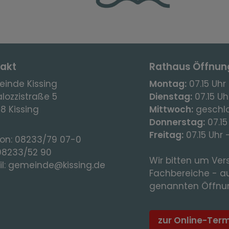
akt
Rathaus Öffnun
inde Kissing
Montag:
07.15 Uhr 
lozzistraße 5
Dienstag:
07.15 Uhr
8 Kissing
Mittwoch:
geschl
Donnerstag:
07.15
Freitag:
07.15 Uhr 
fon:
08233/79 07-0
08233/52 90
Wir bitten um Vers
l:
gemeinde@kissing.de
Fachbereiche - a
genannten Öffnun
zur Online-Ter