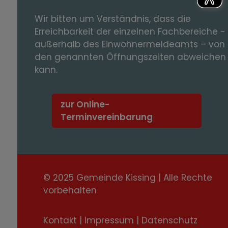
Wir bitten um Verständnis, dass die
Erreichbarkeit der einzelnen Fachbereiche -
außerhalb des Einwohnermeldeamts – von
den genannten Öffnungszeiten abweichen
kann.
zur Online-
Terminvereinbarung
© 2025 Gemeinde Kissing | Alle Rechte
vorbehalten
Kontakt
|
Impressum
|
Datenschutz