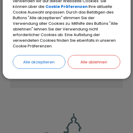
verwenden wir auf dieser Webseite Cookies. Sie
können über die
Cookie Präferenzen
Ihre aktuelle
Cookie Auswahl anpassen. Durch das Betätigen des
OpenStreetMap wird
Buttons "Alle akzeptieren" stimmen Sie der
Verwendung aller Cookies zu. Mithilfe des Buttons "Alle
derzeit nicht angezeigt
ablehnen" lehnen Sie der Verwendung nicht
erforderlicher Cookies ab. Eine Auflistung der
verwendeten Cookies finden Sie ebenfalls in unseren
Bitte aktivieren Sie "OpenStreetMap"
Cookie Präferenzen.
in Ihren Cookie Einstellungen.
Alle akzeptieren
Alle ablehnen
Cookies Anpassen