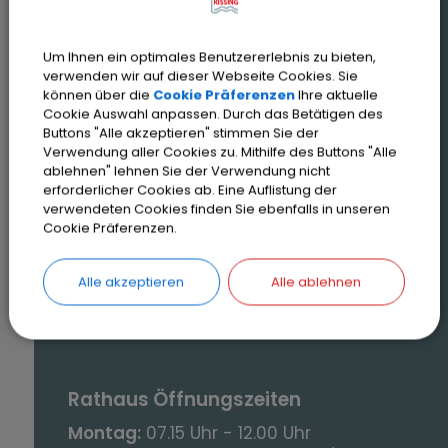
Um Ihnen ein optimales Benutzererlebnis zu bieten,
verwenden wir auf dieser Webseite Cookies. Sie
können über die
Cookie Präferenzen
Ihre aktuelle
Kontakt
Cookie Auswahl anpassen. Durch das Betätigen des
Buttons "Alle akzeptieren" stimmen Sie der
Gemeinde Kissing
Verwendung aller Cookies zu. Mithilfe des Buttons "Alle
Pestalozzistraße 5
ablehnen" lehnen Sie der Verwendung nicht
erforderlicher Cookies ab. Eine Auflistung der
86438 Kissing
verwendeten Cookies finden Sie ebenfalls in unseren
Cookie Präferenzen.
Telefon:
08233/79 07-0
Fax:
08233/52 90
Alle akzeptieren
Alle ablehnen
E-Mail:
gemeinde@kissing.de
Rathaus Öffnungszeiten
Montag:
07.15 Uhr - 12.00 Uhr