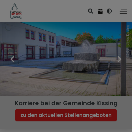
Gemeinde Kissing
Leben & Wohnen
Bildung & Kultur
Sport & Freizeit
Kirchen & Friedhof
Ver- & Entsorgung
Planen & Bauen
Karriere bei der Gemeinde Kissing
Umwelt & Energie
zu den aktuellen Stellenangeboten
Mobilität & Verkehr