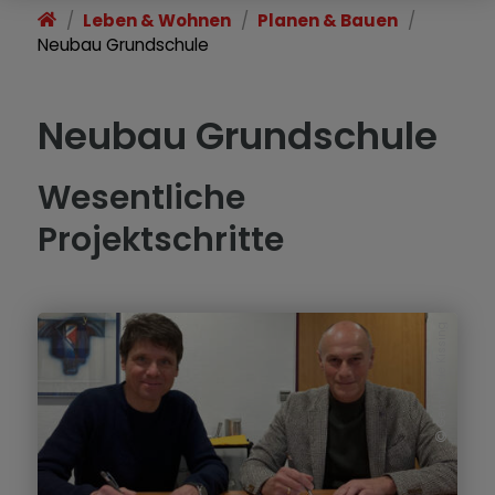
Leben & Wohnen
Planen & Bauen
Wirtschaft & Gewerbe
Neubau Grundschule
Im Notfall
Neubau Grundschule
Ortsgeschichte
Wesentliche
Projektschritte
Gemeinde Kissing