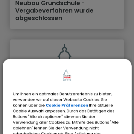
Neubau Grundschule -
Vergabeverfahren wurde
abgeschlossen
20.09.2022
Um Ihnen ein optimales Benutzererlebnis zu bieten,
verwenden wir auf dieser Webseite Cookies. Sie
Neubau Grundschule -
können über die
Cookie Präferenzen
Ihre aktuelle
Cookie Auswahl anpassen. Durch das Betätigen des
Ausstellung der
Buttons "Alle akzeptieren" stimmen Sie der
Wettbewerbsarbeiten
Verwendung aller Cookies zu. Mithilfe des Buttons "Alle
ablehnen" lehnen Sie der Verwendung nicht
erforderlicher Cookies ab. Eine Auflistung der