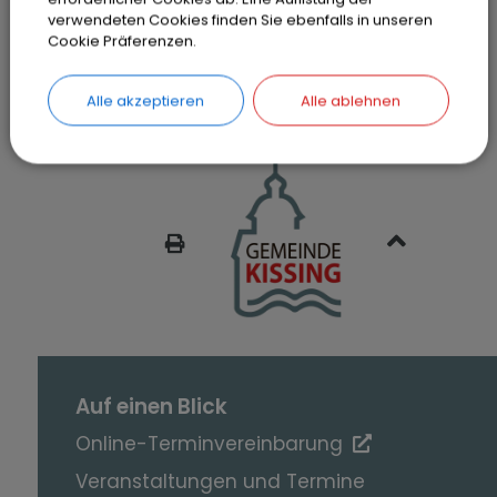
Hinweise: Die fehlenden Informationen
verwendeten Cookies finden Sie ebenfalls in unseren
werden ergänzt.
Cookie Präferenzen.
Alle akzeptieren
Alle ablehnen
SEITE DRUCKEN
Auf einen Blick
Online-Terminvereinbarung
Veranstaltungen und Termine