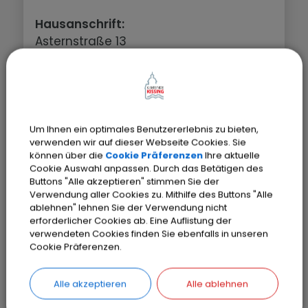
Hausanschrift:
Asternstraße 13
86438 Kissing
Postanschrift:
Pestalozzistraße 5
Um Ihnen ein optimales Benutzererlebnis zu bieten,
86438 Kissing
verwenden wir auf dieser Webseite Cookies. Sie
können über die
Cookie Präferenzen
Ihre aktuelle
Telefon:
08233/7907-562
Cookie Auswahl anpassen. Durch das Betätigen des
Buttons "Alle akzeptieren" stimmen Sie der
Verwendung aller Cookies zu. Mithilfe des Buttons "Alle
ablehnen" lehnen Sie der Verwendung nicht
erforderlicher Cookies ab. Eine Auflistung der
verwendeten Cookies finden Sie ebenfalls in unseren
Cookie Präferenzen.
SEITE DRUCKEN
Alle akzeptieren
Alle ablehnen