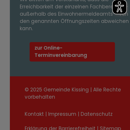
Erreichbarkeit der einzelnen Fachbereiche -
außerhalb des Einwohnermeldeamts – von
den genannten Öffnungszeiten abweichen
kann.
zur Online-
Terminvereinbarung
© 2025 Gemeinde Kissing | Alle Rechte
vorbehalten
Kontakt
|
Impressum
|
Datenschutz
Erklärung der Barrierefreiheit
|
Sitemap