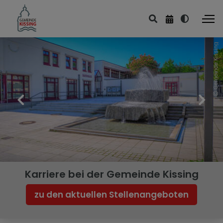
Gemeinde Kissing
Rathaus & Politik
Aktuelles
Rathaus
Gemeinderat
Wahlen
Ortsrecht & Informationen
Karriere bei der Gemeinde Kissing
Gemeindliche Einrichtungen
zu den aktuellen Stellenangeboten