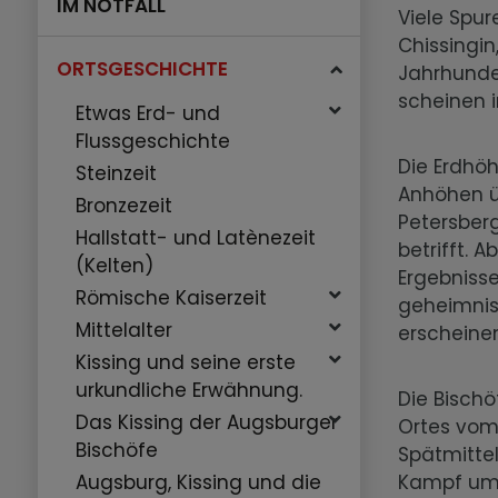
IM NOTFALL
Viele Spu
Chissingin
ORTSGESCHICHTE
Jahrhunder
scheinen 
Etwas Erd- und
Flussgeschichte
Die Erdhö
Steinzeit
Anhöhen ü
Bronzezeit
Petersberg
Hallstatt- und Latènezeit
betrifft. 
(Kelten)
Ergebnisse
Römische Kaiserzeit
geheimnis
Mittelalter
erscheine
Kissing und seine erste
urkundliche Erwähnung.
Die Bisch
Das Kissing der Augsburger
Ortes vom 
Bischöfe
Spätmitte
Kampf um 
Augsburg, Kissing und die