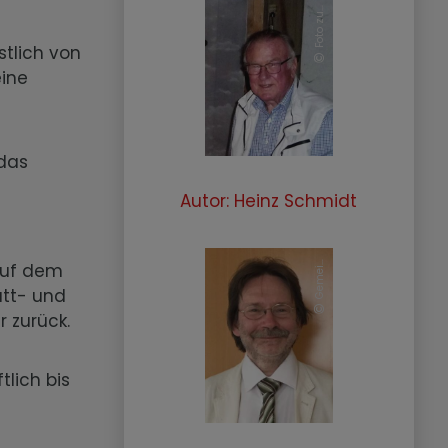
u
t
tlich von
eine
 das
Autor: Heinz Schmidt
G
e
m
e
n
d
e
K
i
s
s
i
n
auf dem
i
g
tatt- und
r zurück.
lich bis