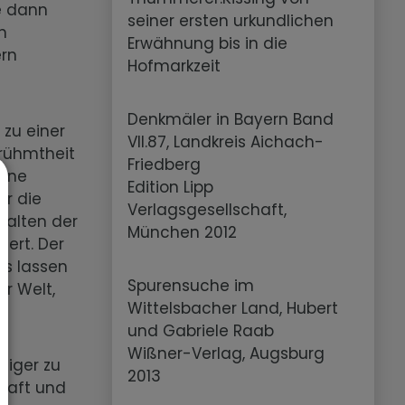
te dann
seiner ersten urkundlichen
n
Erwähnung bis in die
ern
Hofmarkzeit
Denkmäler in Bayern Band
 zu einer
VII.87, Landkreis Aichach-
rühmtheit
Friedberg
eine
Edition Lipp
ür die
Verlagsgesellschaft,
talten der
München 2012
ert. Der
us lassen
Spurensuche im
r Welt,
Wittelsbacher Land, Hubert
und Gabriele Raab
Wißner-Verlag, Augsburg
higer zu
2013
chaft und