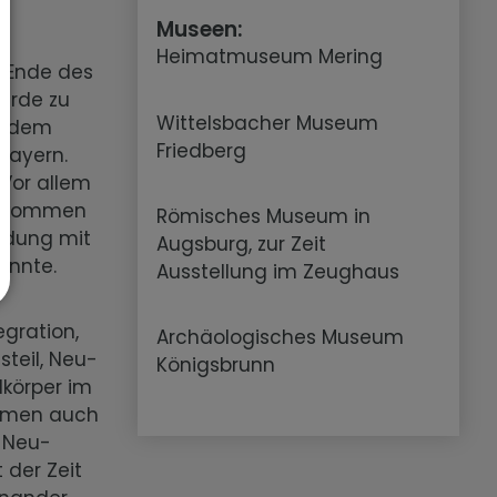
Museen:
Heimatmuseum Mering
 Ende des
wurde zu
Wittelsbacher Museum
s dem
Friedberg
Bayern.
Vor allem
gekommen
Römisches Museum in
ildung mit
Augsburg, zur Zeit
konnte.
Ausstellung im Zeughaus
egration,
Archäologisches Museum
steil, Neu-
Königsbrunn
dkörper im
kamen auch
 Neu-
 der Zeit