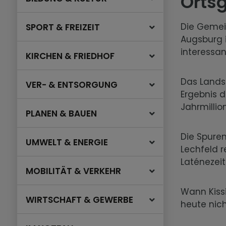
Orts
Die Gemei
SPORT & FREIZEIT
Augsburg 
interessa
KIRCHEN & FRIEDHOF
Das Lands
VER- & ENTSORGUNG
Ergebnis d
Jahrmillio
PLANEN & BAUEN
Die Spure
UMWELT & ENERGIE
Lechfeld re
Laténezeit
MOBILITÄT & VERKEHR
Wann Kiss
WIRTSCHAFT & GEWERBE
heute nic