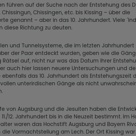
ren führen auf der Suche nach der Entstehung des D
, Chissingun, Chissingen, etc. bis Kissing – über die
te genannt – aber in das 10. Jahrhundert. Viele ´Ind
in diese Richtung zu deuten.
hlen und Tunnelsysteme, die im letzten Jahrhundert
ber der Paar entdeckt wurden, geben wie die Gän
 Rätsel auf, nicht nur was das Datum ihrer Entsteh
Aber auch hier lassen neuere Untersuchungen und d
 ebenfalls das 10. Jahrhundert als Entstehungszeit d
vollen unterirdischen Gänge als nicht unwahrschein
n.
öfe von Augsburg und die Jesuiten haben die Entwic
11./12. Jahrhundert bis in die Neuzeit bestimmt. Im 
lalter waren das Hochstift Augsburg und Bayern Riv
die Vormachtstellung am Lech. Der Ort Kissing war 