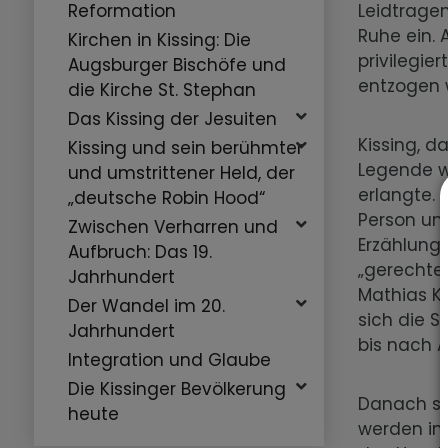
Leidtragen
Reformation
Ruhe ein. 
Kirchen in Kissing: Die
privilegie
Augsburger Bischöfe und
entzogen
die Kirche St. Stephan
Das Kissing der Jesuiten
Kissing, d
Kissing und sein berühmter
Legende w
und umstrittener Held, der
erlangte.
„deutsche Robin Hood“
Person un
Zwischen Verharren und
Erzählung
Aufbruch: Das 19.
„gerechten
Jahrhundert
Mathias Kn
Der Wandel im 20.
sich die S
Jahrhundert
bis nach A
Integration und Glaube
Die Kissinger Bevölkerung
Danach sc
heute
werden in 