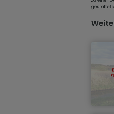
zu einer 
gestaltet
Weite
F