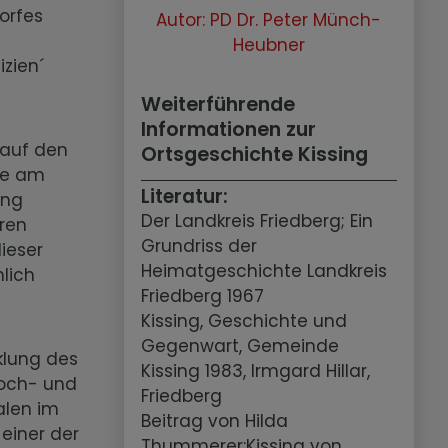
orfes
Autor: PD Dr. Peter Münch-
Heubner
izien´
Weiterführende
Informationen zur
 auf den
Ortsgeschichte Kissing
ge am
Literatur:
ung
Der Landkreis Friedberg; Ein
eren
Grundriss der
ieser
Heimatgeschichte Landkreis
lich
Friedberg 1967
Kissing, Geschichte und
Gegenwart, Gemeinde
klung des
Kissing 1983, Irmgard Hillar,
Hoch- und
Friedberg
alen im
Beitrag von Hilda
einer der
Thummerer:Kissing von