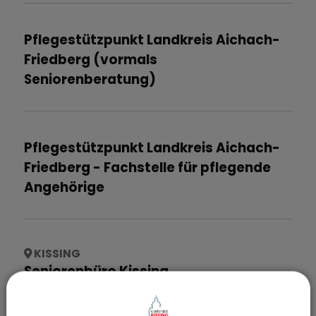
Pflegestützpunkt Landkreis Aichach-
Friedberg (vormals
Seniorenberatung)
Pflegestützpunkt Landkreis Aichach-
Friedberg - Fachstelle für pflegende
Angehörige
KISSING
Seniorenbüro Kissing