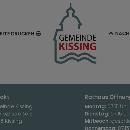
NACH
EITE DRUCKEN
akt
Rathaus Öffnun
inde Kissing
Montag:
07.15 Uhr 
lozzistraße 5
Dienstag:
07.15 Uhr
8 Kissing
Mittwoch:
geschl
Donnerstag:
07.15