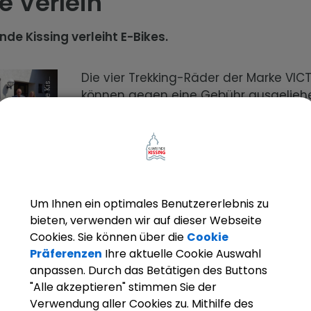
e Verleih
de Kissing verleiht E-Bikes.
G
e
m
e
i
n
d
e
K
i
s
i
n
Die vier Trekking-Räder der Marke VIC
s
g
können gegen eine Gebühr ausgelieh
werden. Die Buchung der Räder muss
telefonisch oder per E-Mail erfolgen.
ditionen:
Um Ihnen ein optimales Benutzererlebnis zu
0 Euro
bieten, verwenden wir auf dieser Webseite
de:
40,00 Euro (Freitag bis Sonntag - Rückgabe Mo
Cookies. Sie können über die
Cookie
 12 Uhr)
Präferenzen
Ihre aktuelle Cookie Auswahl
anpassen. Durch das Betätigen des Buttons
"Alle akzeptieren" stimmen Sie der
etdauer:
Verwendung aller Cookies zu. Mithilfe des
ge.