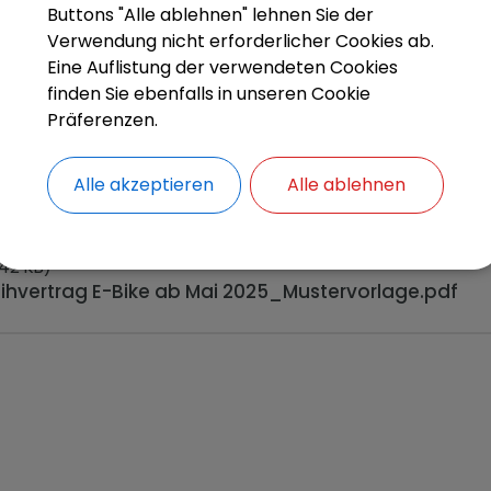
Buttons "Alle ablehnen" lehnen Sie der
Verwendung nicht erforderlicher Cookies ab.
s stehen Kissinger Bürgern und Urlaubern, die das
Eine Auflistung der verwendeten Cookies
her Land mit Elektro-Hilfe erkunden möchten, zur V
finden Sie ebenfalls in unseren Cookie
Präferenzen.
 einen Ausweis zur Abholung mit. Die Gebühr wird i
ig.
Alle akzeptieren
Alle ablehnen
42 KB)
eihvertrag E-Bike ab Mai 2025_Mustervorlage.pdf