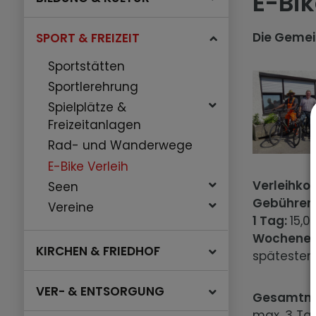
E-Bik
Die Gemein
SPORT & FREIZEIT
Sportstätten
Sportlerehrung
Spielplätze &
Freizeitanlagen
Rad- und Wanderwege
E-Bike Verleih
Verleihkon
Seen
Gebühren
Vereine
1 Tag:
15,0
Wochenen
KIRCHEN & FRIEDHOF
spätestens
VER- & ENTSORGUNG
Gesamtmi
max. 3 Ta