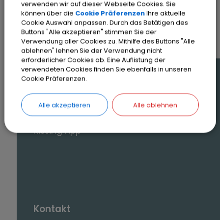
verwenden wir auf dieser Webseite Cookies. Sie
SEITE DRUCKEN
können über die
Cookie Präferenzen
Ihre aktuelle
Cookie Auswahl anpassen. Durch das Betätigen des
Buttons "Alle akzeptieren" stimmen Sie der
Verwendung aller Cookies zu. Mithilfe des Buttons "Alle
ablehnen" lehnen Sie der Verwendung nicht
erforderlicher Cookies ab. Eine Auflistung der
verwendeten Cookies finden Sie ebenfalls in unseren
Cookie Präferenzen.
Auf einen Blick
Online-Terminvereinbarung
Alle akzeptieren
Alle ablehnen
Veranstaltungen und Termine
Kissing App
Kontakt