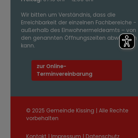
Wir bitten um Verständnis, dass die
Erreichbarkeit der einzelnen Fachbereiche -
außerhalb des Einwohnermeldeamts – von
den genannten Öffnungszeiten abweichen
kann.
zur Online-
Terminvereinbarung
© 2025 Gemeinde Kissing | Alle Rechte
vorbehalten
Kontakt
|
Impressum
|
Datenschutz