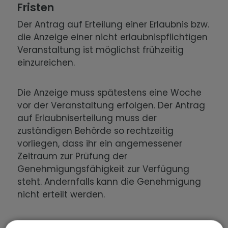
Fristen
Der Antrag auf Erteilung einer Erlaubnis bzw.
die Anzeige einer nicht erlaubnispflichtigen
Veranstaltung ist möglichst frühzeitig
einzureichen.
Die Anzeige muss spätestens eine Woche
vor der Veranstaltung erfolgen. Der Antrag
auf Erlaubniserteilung muss der
zuständigen Behörde so rechtzeitig
vorliegen, dass ihr ein angemessener
Zeitraum zur Prüfung der
Genehmigungsfähigkeit zur Verfügung
steht. Andernfalls kann die Genehmigung
nicht erteilt werden.
Erforderliche Unterlagen