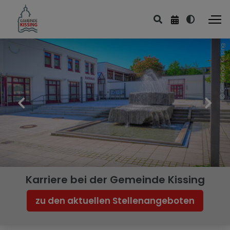
Gemeinde Kissing
Öffentliche Sicherheit und Ordnung
Baumfällung - Heckenschnitt
Gaststättenerlaubnis
Geldspielautomaten
Hühnerhaltung
Immissionsschutz „Lärm“
Karriere bei der Gemeinde Kissing
Marktfestsetzungen
zu den aktuellen Stellenangeboten
Veranstaltungen