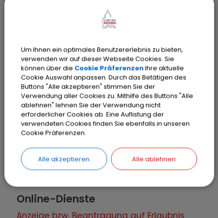
Die Anzeige über öffentliche Vergnügungen
hat neben der Benennung des
Veranstalters auch Angaben über Art, Ort
und Zeit der Veranstaltung sowie über die
Um Ihnen ein optimales Benutzererlebnis zu bieten,
verwenden wir auf dieser Webseite Cookies. Sie
Zahl der zuzulassenden Teilnehmer zu
können über die
Cookie Präferenzen
Ihre aktuelle
enthalten.
Cookie Auswahl anpassen. Durch das Betätigen des
Buttons "Alle akzeptieren" stimmen Sie der
Verwendung aller Cookies zu. Mithilfe des Buttons "Alle
Gebühren
ablehnen" lehnen Sie der Verwendung nicht
erforderlicher Cookies ab. Eine Auflistung der
Der Gebührenrahmen für die Erteilung einer
verwendeten Cookies finden Sie ebenfalls in unseren
Erlaubnis für eine motorsportliche
Cookie Präferenzen.
Veranstaltung beträgt 30 bis 1.250 EURO
(Tarif-Nr. 2.II.1/3 des Kostenverzeichnisses);
Alle akzeptieren
Alle ablehnen
dazu kommen noch etwaige Auslagen.
Online-Dienste
Anzeige bzw. Beantragung auf Erlaubnis