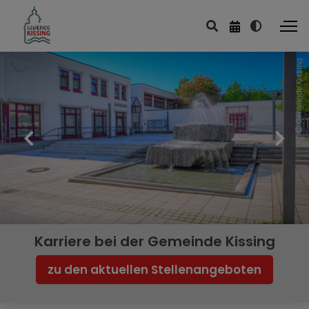
Gemeinde Kissing
Kinder & Jugend
Kinderbetreuung
Ferienbetreuung
Ferienprogramm
Schulen
Schülerbeförderung
Karriere bei der Gemeinde Kissing
Jugendtreff Saphir
zu den aktuellen Stellenangeboten
Jugendrat