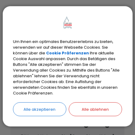
Interessierte Eltern können sich gerne von
den Mitarbeiterinnen der Ersatzbetreuung
der Kindertagespflege im Helene-Seibert-
Haus in Kissing beraten lassen.
Um Ihnen ein optimales Benutzererlebnis zu bieten,
verwenden wir auf dieser Webseite Cookies. Sie
können über die
Cookie Präferenzen
Ihre aktuelle
Cookie Auswahl anpassen. Durch das Betätigen des
Buttons "Alle akzeptieren" stimmen Sie der
Verwendung aller Cookies zu. Mithilfe des Buttons "Alle
ablehnen" lehnen Sie der Verwendung nicht
erforderlicher Cookies ab. Eine Auflistung der
verwendeten Cookies finden Sie ebenfalls in unseren
Cookie Präferenzen.
OpenStreetMap wird
Alle akzeptieren
Alle ablehnen
derzeit nicht angezeigt