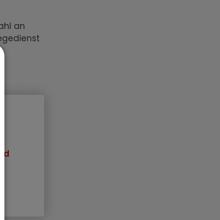
zahl an
egedienst
nd