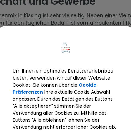
schaft und Gewerbe
enmix in Kissing ist sehr vielseitig. Neben einer Viel
n für den täglichen Bedarf ist vom ambulanten Pfl
alerbetrieb bis hin zur Zimmerei alles vorhanden.
Um Ihnen ein optimales Benutzererlebnis zu
bieten, verwenden wir auf dieser Webseite
Cookies. Sie können über die
Cookie
Industrie- und
Gewerbeverba
Präferenzen
Ihre aktuelle Cookie Auswahl
ewerbegebiete
anpassen. Durch das Betätigen des Buttons
"Alle akzeptieren" stimmen Sie der
Verwendung aller Cookies zu. Mithilfe des
Buttons "Alle ablehnen" lehnen Sie der
Verwendung nicht erforderlicher Cookies ab.