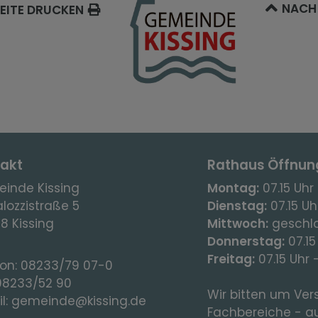
NACH
EITE DRUCKEN
akt
Rathaus Öffnun
inde Kissing
Montag:
07.15 Uhr 
lozzistraße 5
Dienstag:
07.15 Uhr
8 Kissing
Mittwoch:
geschl
Donnerstag:
07.15
Freitag:
07.15 Uhr 
fon:
08233/79 07-0
08233/52 90
Wir bitten um Vers
l:
gemeinde@kissing.de
Fachbereiche - a