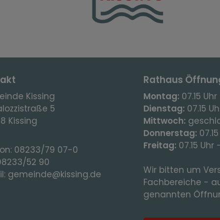
akt
Rathaus Öffnun
inde Kissing
Montag:
07.15 Uhr 
lozzistraße 5
Dienstag:
07.15 Uhr
8 Kissing
Mittwoch:
geschl
Donnerstag:
07.15
Freitag:
07.15 Uhr 
fon:
08233/79 07-0
08233/52 90
Wir bitten um Vers
l:
gemeinde@kissing.de
Fachbereiche - a
genannten Öffnun