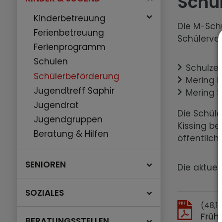
Schü
Kinderbetreuung
Die M-Sch
Ferienbetreuung
Schülerver
Ferienprogramm
Schulen
Schulze
Schülerbeförderung
Mering M
Jugendtreff Saphir
Mering S
Jugendrat
Die Schüle
Jugendgruppen
Kissing be
Beratung & Hilfen
öffentlich
SENIOREN
Die aktuel
SOZIALES
(48,1
Früh
BERATUNGSSTELLEN