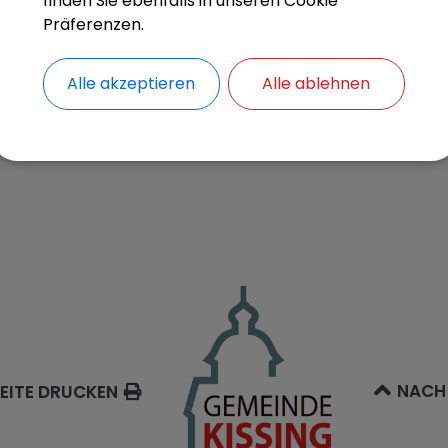
finden Sie ebenfalls in unseren Cookie
Präferenzen.
4 KB)
Alle akzeptieren
Alle ablehnen
/2026 Sonderfahrpläne 1. Schulwoche
NACH
EITE DRUCKEN