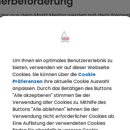
lerbeförderung
üler aus dem Markt Mering werden mit dem freigest
kehr (Demmelmair) befördert. Haltestellen sind:
ntrum Mering
arktplatz
t. Franziskus
Um Ihnen ein optimales Benutzererlebnis zu
r aus Mering St. Afra werden mit dem AVV zur Mittel
bieten, verwenden wir auf dieser Webseite
fördert. Es gelten die Fahrpläne des AVV, die an den
Cookies. Sie können über die
Cookie
en Haltestellen aushängen.
Präferenzen
Ihre aktuelle Cookie Auswahl
anpassen. Durch das Betätigen des Buttons
"Alle akzeptieren" stimmen Sie der
le Fahrpläne finden Sie hier:
Verwendung aller Cookies zu. Mithilfe des
Buttons "Alle ablehnen" lehnen Sie der
Verwendung nicht erforderlicher Cookies ab.
0 KB)
Eine Auflistung der verwendeten Cookies
fahrplan Schuljahr 2025/2026