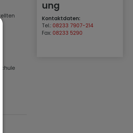
ung
ellten
Kontaktdaten:
Tel.:
08233 7907-214
Fax:
08233 5290
schule