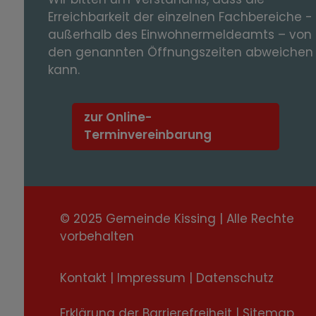
Erreichbarkeit der einzelnen Fachbereiche -
außerhalb des Einwohnermeldeamts – von
den genannten Öffnungszeiten abweichen
kann.
zur Online-
Terminvereinbarung
© 2025 Gemeinde Kissing | Alle Rechte
vorbehalten
Kontakt
|
Impressum
|
Datenschutz
Erklärung der Barrierefreiheit
|
Sitemap