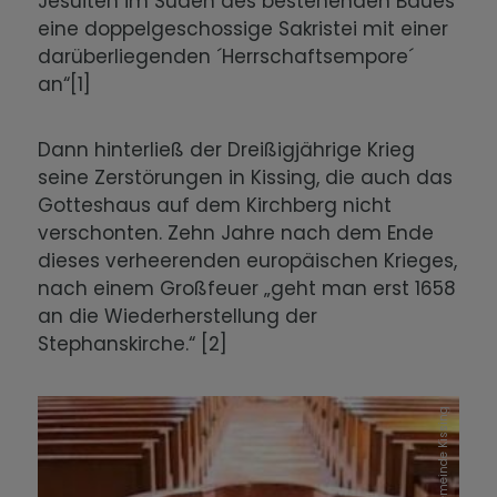
Jesuiten im Süden des bestehenden Baues
Der Wandel im 20. Jahrhundert
eine doppelgeschossige Sakristei mit einer
darüberliegenden ´Herrschaftsempore´
Integration und Glaube
an“[1]
Die Kissinger Bevölkerung heute
Dann hinterließ der Dreißigjährige Krieg
seine Zerstörungen in Kissing, die auch das
Gotteshaus auf dem Kirchberg nicht
verschonten. Zehn Jahre nach dem Ende
dieses verheerenden europäischen Krieges,
nach einem Großfeuer „geht man erst 1658
an die Wiederherstellung der
Stephanskirche.“ [2]
Gemeinde Kissing