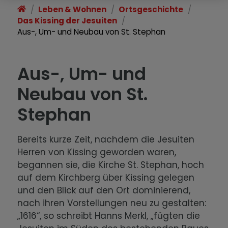
Erwähnung.
Leben & Wohnen
Ortsgeschichte
Das Kissing der Jesuiten
Das Kissing der Augsburger
Aus-, Um- und Neubau von St. Stephan
Bischöfe
Augsburg, Kissing und die Reformation
Aus-, Um- und
Neubau von St.
Kirchen in Kissing: Die Augsburger
Bischöfe und die Kirche St. Stephan
Stephan
Das Kissing der Jesuiten
Bereits kurze Zeit, nachdem die Jesuiten
Herren von Kissing geworden waren,
Kissing und sein berühmter und
begannen sie, die Kirche St. Stephan, hoch
umstrittener Held, der „deutsche
auf dem Kirchberg über Kissing gelegen
Robin Hood“
und den Blick auf den Ort dominierend,
Zwischen Verharren und Aufbruch:
nach ihren Vorstellungen neu zu gestalten:
Das 19. Jahrhundert
„1616“, so schreibt Hanns Merkl, „fügten die