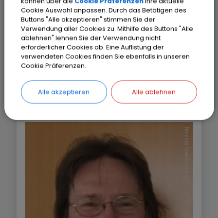
können über die
Cookie Präferenzen
Ihre aktuelle
oft zitierten Kunstführer von Hanns Merkl
Cookie Auswahl anpassen. Durch das Betätigen des
Buttons "Alle akzeptieren" stimmen Sie der
durch die Kissinger Kirchen und auf die
Verwendung aller Cookies zu. Mithilfe des Buttons "Alle
Internetseiten des Bistums Augsburg
ablehnen" lehnen Sie der Verwendung nicht
verwiesen, die den Gotteshäusern Kissings
erforderlicher Cookies ab. Eine Auflistung der
verwendeten Cookies finden Sie ebenfalls in unseren
gewidmet sind.
Cookie Präferenzen.
Alle akzeptieren
Alle ablehnen
Gemeinde Kissing