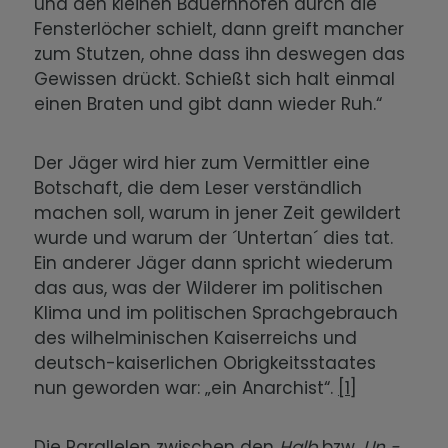
und den kleinen Bauernhöfen durch die
Fensterlöcher schielt, dann greift mancher
zum Stutzen, ohne dass ihn deswegen das
Gewissen drückt. Schießt sich halt einmal
einen Braten und gibt dann wieder Ruh.“
Der Jäger wird hier zum Vermittler eine
Botschaft, die dem Leser verständlich
machen soll, warum in jener Zeit gewildert
wurde und warum der ´Untertan´ dies tat.
Ein anderer Jäger dann spricht wiederum
das aus, was der Wilderer im politischen
Klima und im politischen Sprachgebrauch
des wilhelminischen Kaiserreichs und
deutsch-kaiserlichen Obrigkeitsstaates
nun geworden war: „ein Anarchist“.
[1]
Die Parallelen zwischen den
Halb
bzw.
Un -