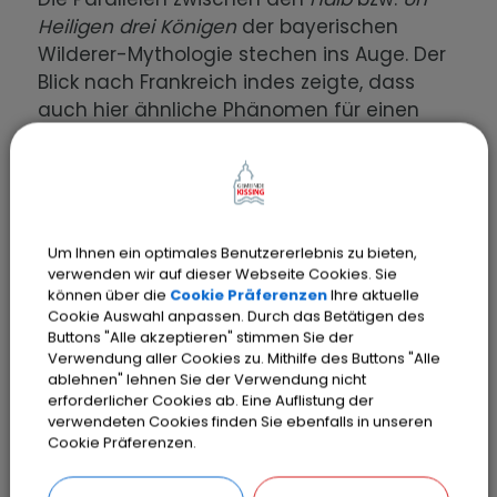
Heiligen drei Königen
der bayerischen
Wilderer-Mythologie stechen ins Auge. Der
Blick nach Frankreich indes zeigte, dass
auch hier ähnliche Phänomen für einen
gesellschaftlichen Wandlungsprozess
standen, in dem sich die europäischen
Gesellschaften im Übergang von den alten
Feudalordnungen zur modernen
Bürgergesellschaft befanden. In diesem
Um Ihnen ein optimales Benutzererlebnis zu bieten,
verwenden wir auf dieser Webseite Cookies. Sie
Sinne bezeichnet auch Waldemar Nowey
können über die
Cookie Präferenzen
Ihre aktuelle
den Bayerischen Hiasl als „Signal seiner
Cookie Auswahl anpassen. Durch das Betätigen des
Zeit“
[2]
- und so müssen Legende und
Buttons "Alle akzeptieren" stimmen Sie der
historische Figur des ´gerechten Räubers´
Verwendung aller Cookies zu. Mithilfe des Buttons "Alle
ablehnen" lehnen Sie der Verwendung nicht
auch verstanden werden.
erforderlicher Cookies ab. Eine Auflistung der
verwendeten Cookies finden Sie ebenfalls in unseren
Cookie Präferenzen.