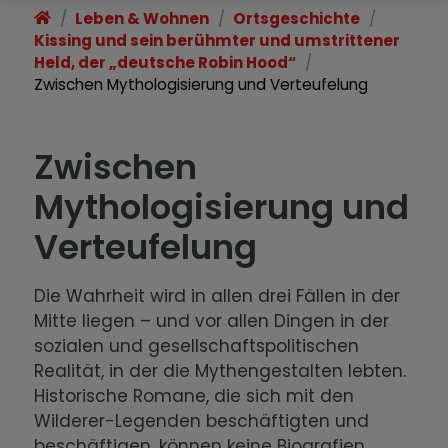
Erwähnung.
Leben & Wohnen
Ortsgeschichte
Kissing und sein berühmter und umstrittener
Das Kissing der Augsburger
Held, der „deutsche Robin Hood“
Bischöfe
Zwischen Mythologisierung und Verteufelung
Augsburg, Kissing und die Reformation
Zwischen
Kirchen in Kissing: Die Augsburger
Mythologisierung und
Bischöfe und die Kirche St. Stephan
Verteufelung
Das Kissing der Jesuiten
Die Wahrheit wird in allen drei Fällen in der
Kissing und sein berühmter und
Mitte liegen – und vor allen Dingen in der
umstrittener Held, der „deutsche
sozialen und gesellschaftspolitischen
Robin Hood“
Realität, in der die Mythengestalten lebten.
Historische Romane, die sich mit den
Zwischen Verharren und Aufbruch:
Wilderer-Legenden beschäftigten und
Das 19. Jahrhundert
beschäftigen, können keine Biografien