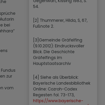
Gegenwart, Kissing 1983, S.
iche
54.
nsprüche
Autorin
[2] Thummerer, Hilda, S, 67,
e bei
Fußnote 2.
Pahhara“
[3]Gemeinde Gräfelfing
(9.10.2012): Eindrucksvoller
mens
Blick. Die Geschichte
Gräfelfings im
Hauptstaatsarchiv
m Fundus
len zur
[4] Siehe als Überblick:
Bayerische Landesbibliothek
men vom
Online: Cozroh-Codex
Regesten fol. 73-173,
https://www.bayerische-