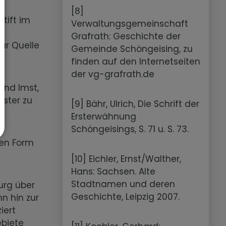
[8]
tift im
Verwaltungsgemeinschaft
ur
Grafrath: Geschichte der
ur Quelle
Gemeinde Schöngeising, zu
finden auf den Internetseiten
der vg-grafrath.de
 und Imst,
oster zu
[9] Bähr, Ulrich, Die Schrift der
Ersterwähnung
Schöngeisings, S. 71 u. S. 73.
ten Form
[10] Eichler, Ernst/Walther,
Hans: Sachsen. Alte
Stadtnamen und deren
urg über
Geschichte, Leipzig 2007.
n hin zur
iert
biete