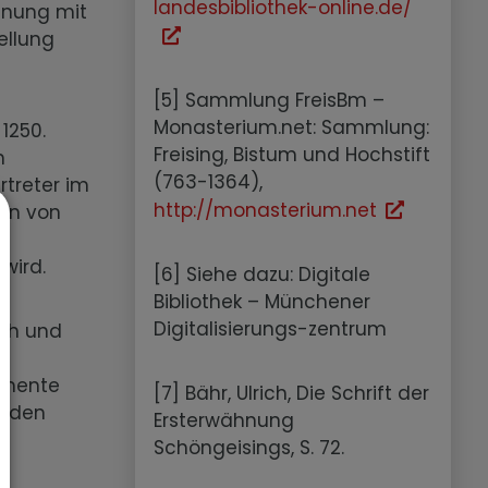
landesbibliothek-online.de/
hnung mit
ellung
[5] Sammlung FreisBm –
Monasterium.net: Sammlung:
1250.
Freising, Bistum und Hochstift
h
(763-1364),
treter im
http://monasterium.net
en von
r
 wird.
[6] Siehe dazu: Digitale
Bibliothek – Münchener
Digitalisierungs-zentrum
oh und
kumente
[7] Bähr, Ulrich, Die Schrift der
n den
Ersterwähnung
Schöngeisings, S. 72.