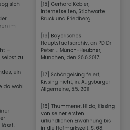
[15] Gerhard Köbler,
zog sich
Internetseiten, Stichworte
Bruck und Friedberg
der
chen im
[16] Bayerisches
Hauptstaatsarchiv, an PD Dr.
Peter L. Münch-Heubner,
cht –
München, den 26.6.2017.
selbst zu
ndes, ein
[17] Schöngeising feiert,
Kissing nicht, in: Augsburger
ge da wohl
Allgemeine, 5.5. 2011.
[18] Thummerer, Hilda, Kissing
iner
von seiner ersten
er
urkundlichen Erwähnung bis
 lässt.
in die Hofmarkszeit, S. 68,