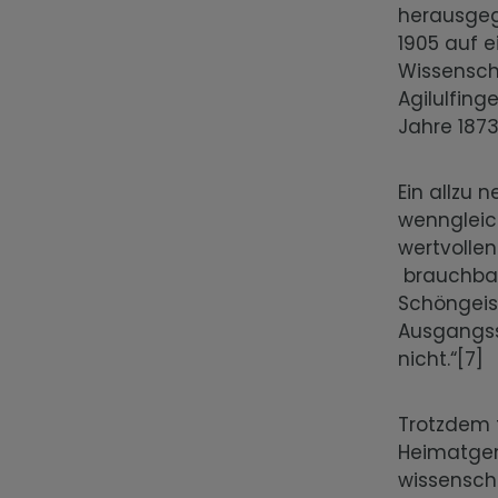
herausgeg
1905 auf 
Wissensch
Agilulfing
Jahre 187
Ein allzu 
wenngleic
wertvolle
brauchbare
Schöngeis
Ausgangssi
nicht.“[7]
Trotzdem f
Heimatgem
wissenscha