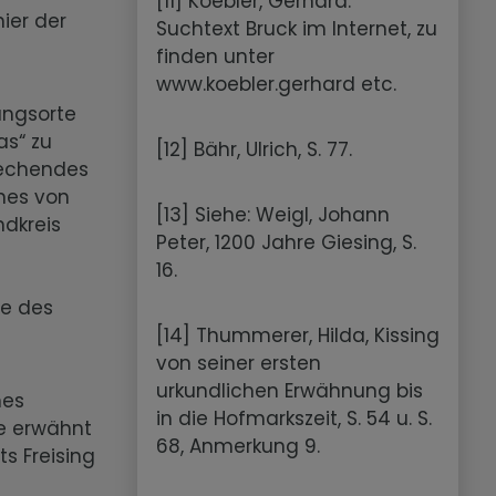
[11] Koebler, Gerhard:
ier der
Suchtext Bruck im Internet, zu
finden unter
www.koebler.gerhard etc.
ungsorte
as“ zu
[12] Bähr, Ulrich, S. 77.
techendes
nes von
[13] Siehe: Weigl, Johann
ndkreis
Peter, 1200 Jahre Giesing, S.
16.
ge des
[14] Thummerer, Hilda, Kissing
von seiner ersten
urkundlichen Erwähnung bis
nes
in die Hofmarkszeit, S. 54 u. S.
le erwähnt
68, Anmerkung 9.
ts Freising