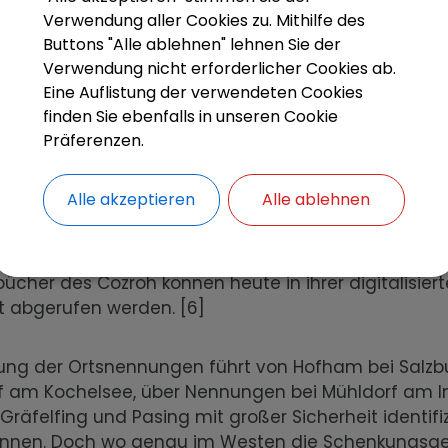
Verwendung aller Cookies zu. Mithilfe des
Kernstücke der Sammlung Freising, Bistum und Hochs
Buttons "Alle ablehnen" lehnen Sie der
sarchiv ist die Urkunde 0763 VI 29. (Aus der Signat
Verwendung nicht erforderlicher Cookies ab.
 sich hier das Ausstellungsdatum 29.Juni 763.) Und z
Eine Auflistung der verwendeten Cookies
ier im Überblick:
finden Sie ebenfalls in unseren Cookie
Präferenzen.
ser Reginpert stiftet mit Gütern zu Polling, Flauerling
rf, Hofham, Sindelsdorf, u.s.w. dem heil. Petrus ein Kl
Alle akzeptieren
Alle ablehnen
n Tirol.“[5]
bücher des Cozroh können heute in ihrer digitalisier
et abgerufen werden. [6]
stung der Ortsnennungen führt von Hofham bei Salzb
f am Kochelsee, über Nennungen bei Mühldorf am In
räfelfing und Pasing mit großer Sicherheit identifiz
nnen. Doch wo genau im Westen die Schenkungsge