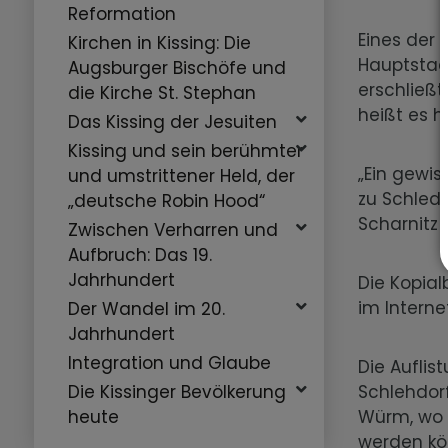
Reformation
Eines der 
Kirchen in Kissing: Die
Hauptstaat
Augsburger Bischöfe und
erschließt
die Kirche St. Stephan
heißt es h
Das Kissing der Jesuiten
Kissing und sein berühmter
„Ein gewis
und umstrittener Held, der
zu Schledo
„deutsche Robin Hood“
Scharnitz i
Zwischen Verharren und
Aufbruch: Das 19.
Jahrhundert
Die Kopial
im Intern
Der Wandel im 20.
Jahrhundert
Integration und Glaube
Die Aufli
Schlehdor
Die Kissinger Bevölkerung
Würm, wo G
heute
werden kö