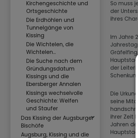
Kirchengeschichte und
So muss j
Ortsgeschichte
der Unter
ihres Char
Die Erdhöhlen und
Tunnelgänge von
Kissing
Im Jahre 
Die Wichtelen, die
Jahrestag
Wichtelen...
Gräfelfin
Hauptstaa
Die Suche nach dem
der Leiter
Gründungsdatum
Schenkung
Kissings und die
Ebersberger Annalen
Kissings wechselvolle
Die Urkun
Geschichte: Welfen
seine Mita
und Staufer
handschrif
ihrer Zeit
Das Kissing der Augsburger
Jahren de
Bischöfe
Hauptstaa
Augsburg, Kissing und die