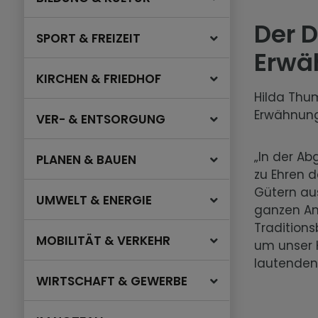
Der D
SPORT & FREIZEIT
Erwä
KIRCHEN & FRIEDHOF
Hilda Thum
Erwähnung
VER- & ENTSORGUNG
„In der Ab
PLANEN & BAUEN
zu Ehren d
Gütern aus
UMWELT & ENERGIE
ganzen Ant
Traditions
MOBILITÄT & VERKEHR
um unser 
lautenden 
WIRTSCHAFT & GEWERBE