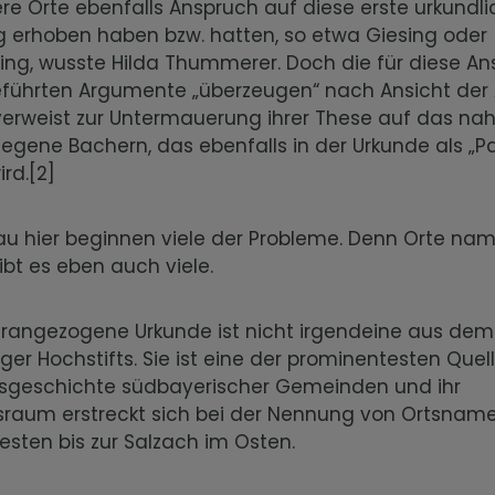
e Orte ebenfalls Anspruch auf diese erste urkundl
 erhoben haben bzw. hatten, so etwa Giesing oder
ing, wusste Hilda Thummerer. Doch die für diese A
geführten Argumente „überzeugen“ nach Ansicht der 
 verweist zur Untermauerung ihrer These auf das nah
legene Bachern, das ebenfalls in der Urkunde als „
ird.[2]
u hier beginnen viele der Probleme. Denn Orte na
ibt es eben auch viele.
herangezogene Urkunde ist nicht irgendeine aus de
nger Hochstifts. Sie ist eine der prominentesten Quel
geschichte südbayerischer Gemeinden und ihr
sraum erstreckt sich bei der Nennung von Ortsna
esten bis zur Salzach im Osten.