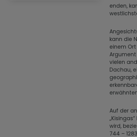
enden, kan
westlichs
Angesicht
kann die 
einem Ort
Argument 
vielen and
Dachau, e
geographi
erkennbar
erwähnten
Auf der an
„Kisingas
wird, bezi
744 – 1283