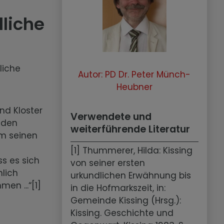
dliche
liche
Autor: PD Dr. Peter Münch-
Heubner
nd Kloster
Verwendete und
t den
weiterführende Literatur
em seinen
[1] Thummerer, Hilda: Kissing
s es sich
von seiner ersten
lich
urkundlichen Erwähnung bis
en ...“[1]
in die Hofmarkszeit, in:
Gemeinde Kissing (Hrsg.):
Kissing. Geschichte und