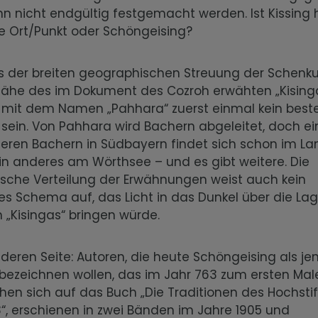
n nicht endgültig festgemacht werden. Ist Kissing h
te Ort/Punkt oder Schöngeising?
s der breiten geographischen Streuung der Schenk
Nähe des im Dokument des Cozroh erwähten „Kising
 mit dem Namen „Pahhara“ zuerst einmal kein bes
sein. Von Pahhara wird Bachern abgeleitet, doch ei
eren Bachern in Südbayern findet sich schon im La
in anderes am Wörthsee – und es gibt weitere. Die
sche Verteilung der Erwähnungen weist auch kein
es Schema auf, das Licht in das Dunkel über die La
 „Kisingas“ bringen würde.
deren Seite: Autoren, die heute Schöngeising als je
“ bezeichnen wollen, das im Jahr 763 zum ersten Ma
ehen sich auf das Buch „Die Traditionen des Hochstif
“, erschienen in zwei Bänden im Jahre 1905 und