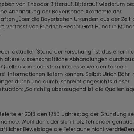
eben von Theodor Bitterauf. Bitterauf wiederum be
eine Abhandlung der Bayerischen Akademie der
aften „Über die Bayerischen Urkunden aus der Zeit 
er“, verfasst von Friedrich Hector Graf Hundt in Mün
3.
neuer, aktueller ´Stand der Forschung´ ist das eher ni
h ältere wissenschaftliche Abhandlungen durchaus 
n Quellen von höchstem Interesse werden können,
 Informationen liefern können. Selbst Ulrich Bähr i
inger durch und durch, schreibt angesichts dieser
tuation: „So richtig überzeugend ist die Quellenla
eierte er 2013 den 1250. Jahrestag der Gründung se
einde. Wohl dem, der sich trotz fehlender genauer
ftlicher Beweislage die Feierlaune nicht verdrießen