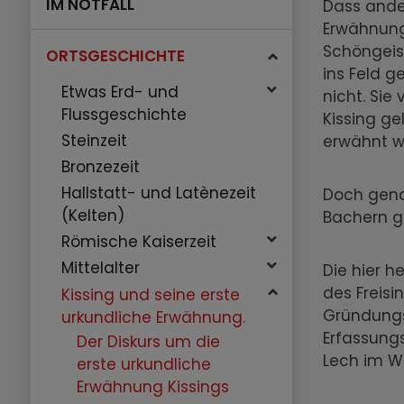
IM NOTFALL
Dass ander
Erwähnung
Schöngeis
ORTSGESCHICHTE
ins Feld 
Etwas Erd- und
nicht. Sie
Flussgeschichte
Kissing ge
Steinzeit
erwähnt w
Bronzezeit
Hallstatt- und Latènezeit
Doch gena
(Kelten)
Bachern g
Römische Kaiserzeit
Mittelalter
Die hier 
des Freisi
Kissing und seine erste
Gründungs
urkundliche Erwähnung.
Erfassung
Der Diskurs um die
Lech im W
erste urkundliche
Erwähnung Kissings