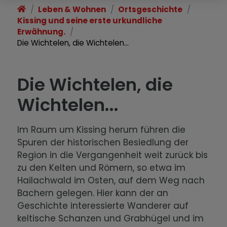
urkundliche Erwähnung.
Leben & Wohnen
Ortsgeschichte
Kissing und seine erste urkundliche
Das Kissing der Augsburger
Erwähnung.
Bischöfe
Die Wichtelen, die Wichtelen...
Augsburg, Kissing und die Reformation
Die Wichtelen, die
Kirchen in Kissing: Die Augsburger
Wichtelen...
Bischöfe und die Kirche St. Stephan
Das Kissing der Jesuiten
Im Raum um Kissing herum führen die
Spuren der historischen Besiedlung der
Kissing und sein berühmter und
Region in die Vergangenheit weit zurück bis
umstrittener Held, der „deutsche
zu den Kelten und Römern, so etwa im
Robin Hood“
Hailachwald im Osten, auf dem Weg nach
Bachern gelegen. Hier kann der an
Zwischen Verharren und Aufbruch:
Geschichte interessierte Wanderer auf
Das 19. Jahrhundert
keltische Schanzen und Grabhügel und im