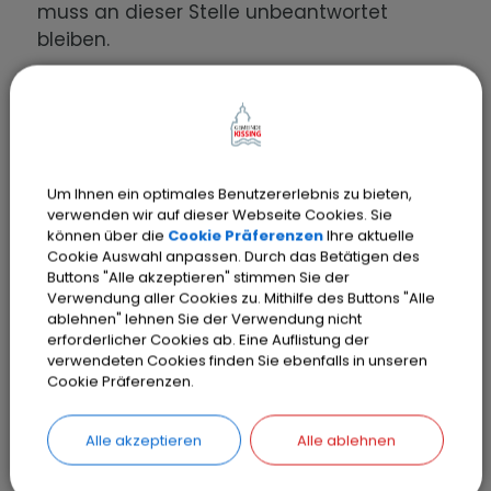
muss an dieser Stelle unbeantwortet
bleiben.
Der Hinweis auf die von Adelheid
Hoechstetter-Müller in diesem
Zusammenhang mit der Wichtelen-Sage
ins Spiel gebrachte Augsburger
Um Ihnen ein optimales Benutzererlebnis zu bieten,
Händlerfamilie der Meuting führt in eine
verwenden wir auf dieser Webseite Cookies. Sie
können über die
Cookie Präferenzen
Ihre aktuelle
wesentlich frühere Zeit, ist aber für die
Cookie Auswahl anpassen. Durch das Betätigen des
Geschichte Kissings dennoch in anderer
Buttons "Alle akzeptieren" stimmen Sie der
Hinsicht von zentraler Bedeutung.
Verwendung aller Cookies zu. Mithilfe des Buttons "Alle
ablehnen" lehnen Sie der Verwendung nicht
erforderlicher Cookies ab. Eine Auflistung der
Die Familie ist nicht irgendeine im
verwendeten Cookies finden Sie ebenfalls in unseren
Cookie Präferenzen.
Augsburg des 15. Jahrhunderts, in einer
Stadt, die zu den damaligen Handels- und
Alle akzeptieren
Alle ablehnen
Wirtschaftszentren Europas zählt. Bevor die
Meuting ihren Grundbesitz in Kissingr: Die