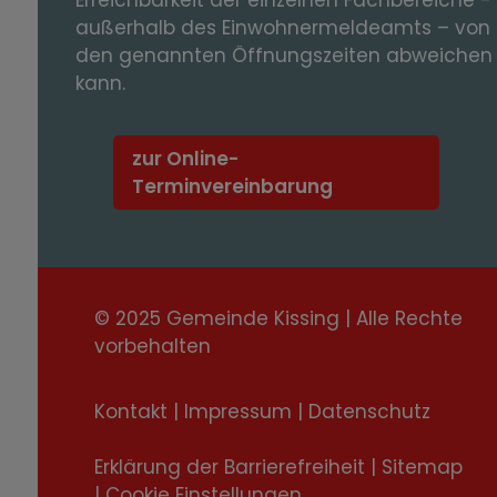
Erreichbarkeit der einzelnen Fachbereiche -
außerhalb des Einwohnermeldeamts – von
den genannten Öffnungszeiten abweichen
kann.
zur Online-
Terminvereinbarung
© 2025 Gemeinde Kissing | Alle Rechte
vorbehalten
Kontakt
|
Impressum
|
Datenschutz
Erklärung der Barrierefreiheit
|
Sitemap
|
Cookie Einstellungen