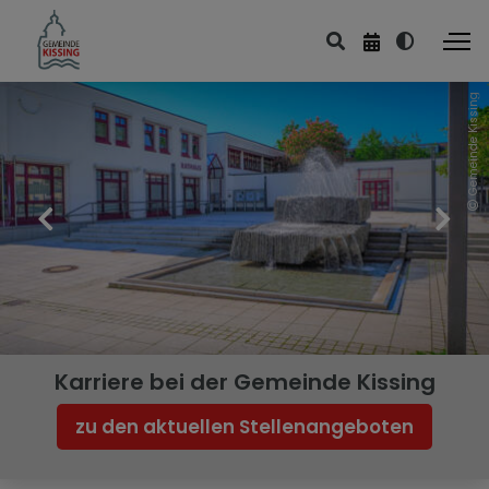
Gemeinde Kissing
Ortsgeschichte
Etwas Erd- und Flussgeschichte
Steinzeit
Bronzezeit
Hallstatt- und Latènezeit (Kelten)
Römische Kaiserzeit
Karriere bei der Gemeinde Kissing
Mittelalter
zu den aktuellen Stellenangeboten
Kissing und seine erste