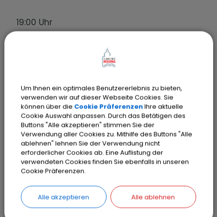
19:00 Uhr
19.05 Uhr
Um Ihnen ein optimales Benutzererlebnis zu bieten,
verwenden wir auf dieser Webseite Cookies. Sie
19.25 Uhr
können über die
Cookie Präferenzen
Ihre aktuelle
Cookie Auswahl anpassen. Durch das Betätigen des
Buttons "Alle akzeptieren" stimmen Sie der
19.45 Uhr
Verwendung aller Cookies zu. Mithilfe des Buttons "Alle
ablehnen" lehnen Sie der Verwendung nicht
erforderlicher Cookies ab. Eine Auflistung der
verwendeten Cookies finden Sie ebenfalls in unseren
Cookie Präferenzen.
20:00Uhr
Alle akzeptieren
Alle ablehnen
20:10 Uhr