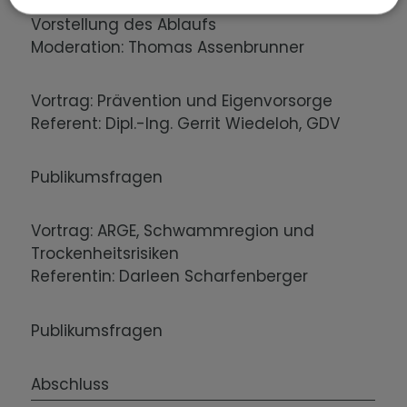
Begrüßung, Einführung ins Thema und
Vorstellung des Ablaufs
Moderation: Thomas Assenbrunner
Vortrag: Prävention und Eigenvorsorge
Referent: Dipl.-Ing. Gerrit Wiedeloh, GDV
Publikumsfragen
Vortrag: ARGE, Schwammregion und
Trockenheitsrisiken
Referentin: Darleen Scharfenberger
Publikumsfragen
Abschluss