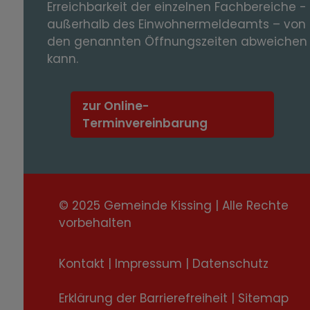
Erreichbarkeit der einzelnen Fachbereiche -
außerhalb des Einwohnermeldeamts – von
den genannten Öffnungszeiten abweichen
kann.
zur Online-
Terminvereinbarung
© 2025 Gemeinde Kissing | Alle Rechte
vorbehalten
Kontakt
|
Impressum
|
Datenschutz
Erklärung der Barrierefreiheit
|
Sitemap