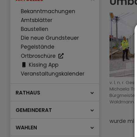
Umba
Bekanntmachungen
Amtsblätter
Baustellen
Die neue Grundsteuer
Pegelstände
Ortbroschüre
Kissing App
Veranstaltungskalender
v. l. n. r. Ge
Michaela Tsc
RATHAUS
Bürgmeister 
Waldmann (
GEMEINDERAT
wurde mit
WAHLEN