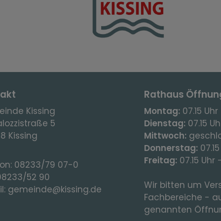
akt
Rathaus Öffnun
inde Kissing
Montag:
07.15 Uhr 
lozzistraße 5
Dienstag:
07.15 Uhr
8 Kissing
Mittwoch:
geschl
Donnerstag:
07.15
Freitag:
07.15 Uhr 
fon:
08233/79 07-0
08233/52 90
Wir bitten um Vers
l:
gemeinde@kissing.de
Fachbereiche - a
genannten Öffnun