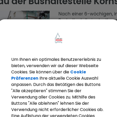
u der Bushaltestelle Korn
Nach einer 6-wöchigen, 
Gemeinde Kissing
Bushaltestelle in der Kor
war ein wichtiger Schritt 
Barrierefreiheit in unsere
Die Bushaltestelle dient 
Jahr 1971 als zentraler Ve
Um Ihnen ein optimales Benutzererlebnis zu
bieten, verwenden wir auf dieser Webseite
Für den barrierefreien Ein
schäftsleiter Bernd Miller,
Cookies. Sie können über die
Cookie
hirner, Monika Tschirner,
Niveau gebracht, um einen
Präferenzen
Ihre aktuelle Cookie Auswahl
Reinhard Gürtner, Reiner
Ausstieg in die Busse zu g
anpassen. Durch das Betätigen des Buttons
Tiefbau)
wurde installiert, um Me
"Alle akzeptieren" stimmen Sie der
Orientierung und den Weg
Verwendung aller Cookies zu. Mithilfe des
Buttons "Alle ablehnen" lehnen Sie der
 langlebigem und robustem Beton neu hergestellt.
Verwendung nicht erforderlicher Cookies ab.
Eine Auflistung der verwendeten Cookies