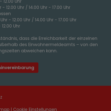
- 12.00 Uhr
 - 12.00 Uhr / 14.00 Uhr - 17.00 Uhr
ossen
 Uhr - 12.00 Uhr / 14.00 Uhr - 17.00 Uhr
- 12.00 Uhr
tändnis, dass die Erreichbarkeit der einzelnen
ußerhalb des Einwohnermeldeamts – von den
gszeiten abweichen kann.
minvereinbarung
tz
emap
|
Cookie Einstellungen