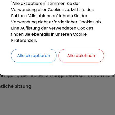
V 22/26 Errichtung einer Garage in der Bachgasse 5
"Alle akzeptieren" stimmen Sie der
V 23/26 Errichtung einer Überdachung der Balkona
Verwendung aller Cookies zu. Mithilfe des
sternstraße 10
Buttons "Alle ablehnen" lehnen Sie der
V 24/26 Erdgeschosserweiterungen mit Umbaumaßn
Verwendung nicht erforderlicher Cookies ab.
oppelgarage in der Sackgasse 5
Eine Auflistung der verwendeten Cookies
V 26/26 Umbau und Erweiterung des Tankstellenge
finden Sie ebenfalls in unseren Cookie
Außenanlagen am Robinienweg 3
Präferenzen.
V 27/26 Nutzungänderung der gewerblichen Räume 
alkoneinhausung, Errichtung einer Garage und Er
Alle akzeptieren
Alle ablehnen
nntmachungen
agen
migung der letzten Sitzungsniederschrift vom 23.04
tliche Sitzung