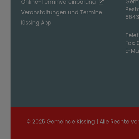
Geme
Online-Terminvereinbarung
Pesta
Veranstaltungen und Termine
8643
Kissing App
Tele
Fax:
E-Mai
© 2025 Gemeinde Kissing | Alle Rechte vo