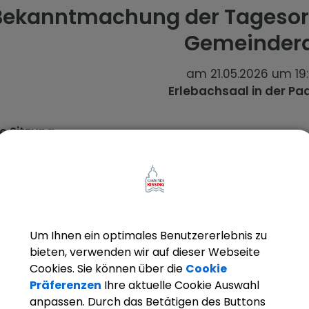
Bekanntmachung der Tagesord
Gemeinder
am 21.05.2026 um 19
Erlebachsaal in der Pa
e Sitzung
ngseröffnung
alt 2026; Vorlage des Entwurfs zur Vorberatung
ussantrag Kath. Pfarramt zu diveresen Unterhaltskos
hme einer Spende
Um Ihnen ein optimales Benutzererlebnis zu
g auf Erlass einer Verordnung über das Anbringen 
bieten, verwenden wir auf dieser Webseite
itplanung der Stadt Friedberg; 48. Änderung des F
Cookies. Sie können über die
Cookie
ch der Afraseen"
Präferenzen
Ihre aktuelle Cookie Auswahl
ng von Baugesuchen
anpassen. Durch das Betätigen des Buttons