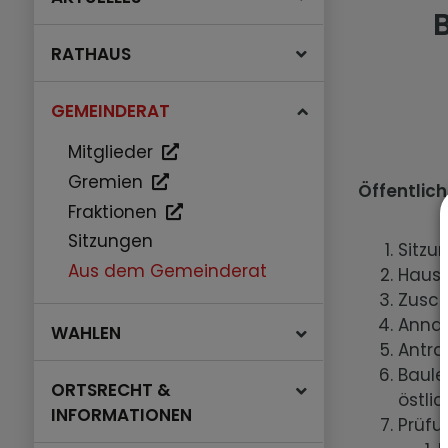
RATHAUS
GEMEINDERAT
Mitglieder
Gremien
Öffentlich
Fraktionen
Sitzungen
Sitzu
Aus dem Gemeinderat
Haush
Zusch
Anna
WAHLEN
Antra
Baule
ORTSRECHT &
östli
INFORMATIONEN
Prüfu