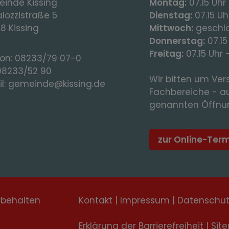
inde Kissing
Montag:
07.15 Uhr 
lozzistraße 5
Dienstag:
07.15 Uhr
8 Kissing
Mittwoch:
geschl
Donnerstag:
07.15
Freitag:
07.15 Uhr 
fon:
08233/79 07-0
08233/52 90
Wir bitten um Vers
l:
gemeinde@kissing.de
Fachbereiche - a
genannten Öffnun
zur Online-Ter
rbehalten
Kontakt
|
Impressum
|
Datenschu
Erklärung der Barrierefreiheit
|
Sit