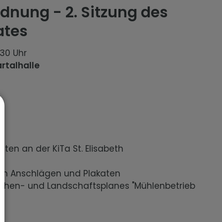
nung - 2. Sitzung des
ates
:30 Uhr
artalhalle
ten an der KiTa St. Elisabeth
von Anschlägen und Plakaten
lächen- und Landschaftsplanes "Mühlenbetrieb