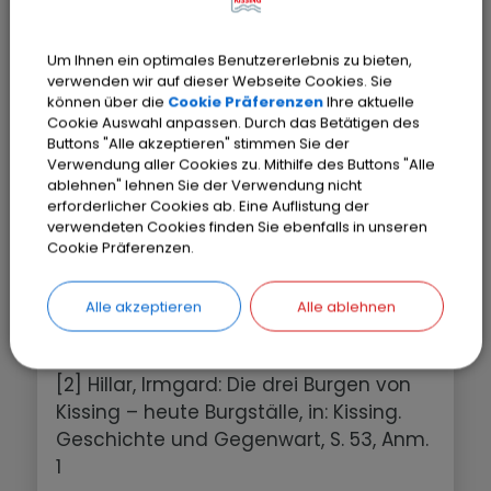
Um Ihnen ein optimales Benutzererlebnis zu bieten,
verwenden wir auf dieser Webseite Cookies. Sie
können über die
Cookie Präferenzen
Ihre aktuelle
Cookie Auswahl anpassen. Durch das Betätigen des
Autor: PD Dr. Peter Münch-Heubner
Buttons "Alle akzeptieren" stimmen Sie der
Verwendung aller Cookies zu. Mithilfe des Buttons "Alle
ablehnen" lehnen Sie der Verwendung nicht
Verwendete und weiterführende
erforderlicher Cookies ab. Eine Auflistung der
Literatur
verwendeten Cookies finden Sie ebenfalls in unseren
Cookie Präferenzen.
[1] Thummerer, Hilda, Kissing von seiner
ersten urkundlichen Erwähnung bis in
Alle akzeptieren
Alle ablehnen
dieHofmarkszeit, S. 61.
[2] Hillar, Irmgard: Die drei Burgen von
Kissing – heute Burgställe, in: Kissing.
Geschichte und Gegenwart, S. 53, Anm.
1