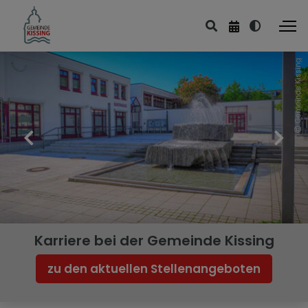
Gemeinde Kissing
Leben & Wohnen
Bildung & Kultur
Sport & Freizeit
Kirchen & Friedhof
Ver- & Entsorgung
Planen & Bauen
Karriere bei der Gemeinde Kissing
Umwelt & Energie
zu den aktuellen Stellenangeboten
Mobilität & Verkehr