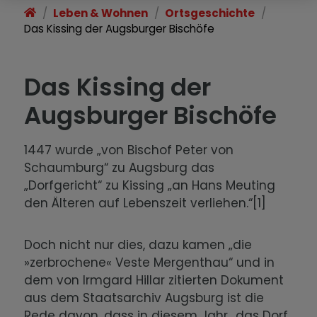
Leben & Wohnen
Ortsgeschichte
Wirtschaft & Gewerbe
Das Kissing der Augsburger Bischöfe
Im Notfall
Das Kissing der
Ortsgeschichte
Augsburger Bischöfe
1447 wurde „von Bischof Peter von
Schaumburg“ zu Augsburg das
„Dorfgericht“ zu Kissing „an Hans Meuting
den Älteren auf Lebenszeit verliehen.“[1]
Doch nicht nur dies, dazu kamen „die
»zerbrochene« Veste Mergenthau“ und in
dem von Irmgard Hillar zitierten Dokument
aus dem Staatsarchiv Augsburg ist die
Rede davon, dass in diesem Jahr „das Dorf