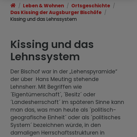
Erwähnung.
Leben & Wohnen
Ortsgeschichte
Das Kissing der Augsburger Bischöfe
Das Kissing der Augsburger
Kissing und das Lehnssystem
Bischöfe
Augsburg, Kissing und die Reformation
Kissing und das
Lehnssystem
Kirchen in Kissing: Die Augsburger
Bischöfe und die Kirche St. Stephan
Der Bischof war in der „Lehenspyramide“
Das Kissing der Jesuiten
der über Hans Meuting stehende
Lehnsherr. Mit Begriffen wie
Kissing und sein berühmter und
´Eigentümerschaft´, ´Besitz´ oder
umstrittener Held, der „deutsche
´Landesherrschaft´ im späteren Sinne kann
Robin Hood“
man das, was man heute als ´politisch-
geografische Einheit´ oder als ´politisches
Zwischen Verharren und Aufbruch:
System´ bezeichnen würde, in den
Das 19. Jahrhundert
damaligen Herrschaftsstrukturen in