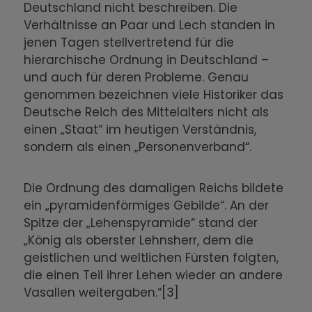
Deutschland nicht beschreiben. Die
Der Wandel im 20. Jahrhundert
Verhältnisse an Paar und Lech standen in
jenen Tagen stellvertretend für die
Integration und Glaube
hierarchische Ordnung in Deutschland –
und auch für deren Probleme. Genau
Die Kissinger Bevölkerung heute
genommen bezeichnen viele Historiker das
Deutsche Reich des Mittelalters nicht als
einen „Staat“ im heutigen Verständnis,
sondern als einen „Personenverband“.
Die Ordnung des damaligen Reichs bildete
ein „pyramidenförmiges Gebilde“. An der
Spitze der „Lehenspyramide“ stand der
„König als oberster Lehnsherr, dem die
geistlichen und weltlichen Fürsten folgten,
die einen Teil ihrer Lehen wieder an andere
Vasallen weitergaben.“[3]