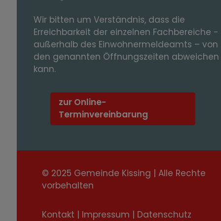
Wir bitten um Verständnis, dass die
Erreichbarkeit der einzelnen Fachbereiche -
außerhalb des Einwohnermeldeamts – von
den genannten Öffnungszeiten abweichen
kann.
zur Online-
Terminvereinbarung
© 2025 Gemeinde Kissing | Alle Rechte
vorbehalten
Kontakt
|
Impressum
|
Datenschutz