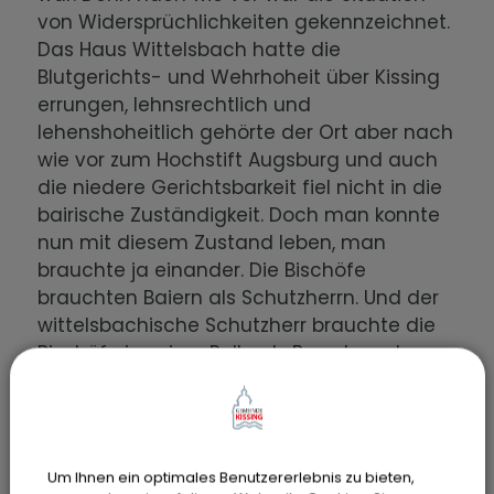
von Widersprüchlichkeiten gekennzeichnet.
Das Haus Wittelsbach hatte die
Blutgerichts- und Wehrhoheit über Kissing
errungen, lehnsrechtlich und
lehenshoheitlich gehörte der Ort aber nach
wie vor zum Hochstift Augsburg und auch
die niedere Gerichtsbarkeit fiel nicht in die
bairische Zuständigkeit. Doch man konnte
nun mit diesem Zustand leben, man
brauchte ja einander. Die Bischöfe
brauchten Baiern als Schutzherrn. Und der
wittelsbachische Schutzherr brauchte die
Bischöfe in seiner Rolle als Bewahrer des
katholischen Glaubens und des kirchlichen
Standes im Reich. Ein bairischer Griff nach
Augsburg hätte da schlecht ausgesehen.
Um Ihnen ein optimales Benutzererlebnis zu bieten,