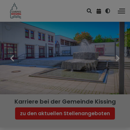
Gemeinde Kissing
Leben & Wohnen
Bildung & Kultur
Sport & Freizeit
Kirchen & Friedhof
Ver- & Entsorgung
Planen & Bauen
Karriere bei der Gemeinde Kissing
Umwelt & Energie
zu den aktuellen Stellenangeboten
Mobilität & Verkehr