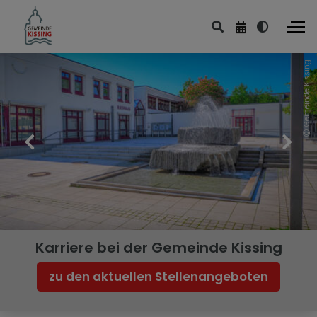
Gemeinde Kissing
Leben & Wohnen
Bildung & Kultur
Sport & Freizeit
Kirchen & Friedhof
Ver- & Entsorgung
Planen & Bauen
Karriere bei der Gemeinde Kissing
Umwelt & Energie
zu den aktuellen Stellenangeboten
Mobilität & Verkehr