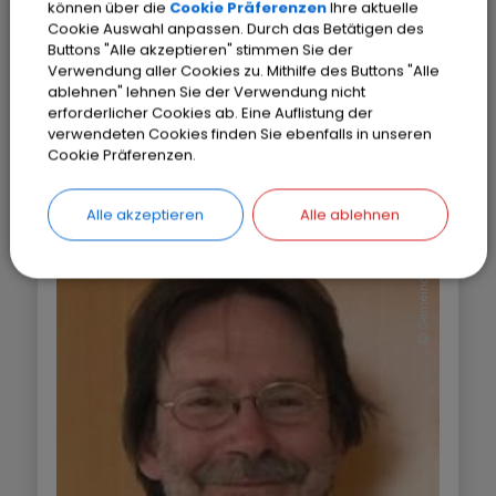
können über die
Cookie Präferenzen
Ihre aktuelle
Herrn über Kissing, die Jesuiten vornehmen
Cookie Auswahl anpassen. Durch das Betätigen des
lassen, werden in der „Jesuitenzeit
Buttons "Alle akzeptieren" stimmen Sie der
Kissings“[4] erfolgen.
Verwendung aller Cookies zu. Mithilfe des Buttons "Alle
ablehnen" lehnen Sie der Verwendung nicht
erforderlicher Cookies ab. Eine Auflistung der
verwendeten Cookies finden Sie ebenfalls in unseren
Cookie Präferenzen.
Alle akzeptieren
Alle ablehnen
Gemeinde Kissing