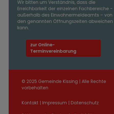
Wir bitten um Verständnis, dass die
Erreichbarkeit der einzelnen Fachbereiche -
außerhalb des Einwohnermeldeamts – von
den genannten Öffnungszeiten abweichen
kann.
zur Online-
Terminvereinbarung
© 2025 Gemeinde Kissing | Alle Rechte
vorbehalten
Kontakt
|
Impressum
|
Datenschutz