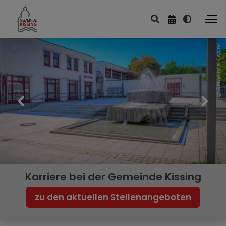
Gemeinde Kissing
Leben & Wohnen
Bildung & Kultur
Sport & Freizeit
Kirchen & Friedhof
Ver- & Entsorgung
Planen & Bauen
Karriere bei der Gemeinde Kissing
Umwelt & Energie
zu den aktuellen Stellenangeboten
Mobilität & Verkehr