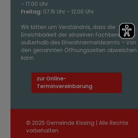
- 17.00 Uhr
Freitag:
07.15 Uhr - 12.00 Uhr
Wir bitten um Verständnis, dass die
Erreichbarkeit der einzelnen Fachbereiche -
außerhalb des Einwohnermeldeamts – von
den genannten Öffnungszeiten abweichen
kann.
zur Online-
Terminvereinbarung
© 2025 Gemeinde Kissing | Alle Rechte
vorbehalten